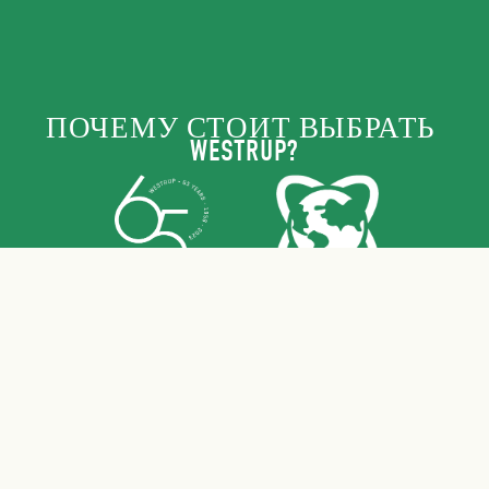
ПОЧЕМУ СТОИТ ВЫБРАТЬ 
WESTRUP?
Более 65 лет 
Местные корни 
опыта
— глобальное 
присутствие