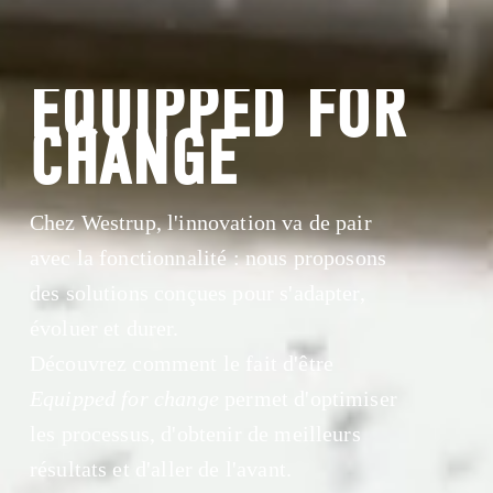
EQUIPPED FOR 
CHANGE
Chez Westrup, l'innovation va de pair 
avec la fonctionnalité : nous proposons 
des solutions conçues pour s'adapter, 
évoluer et durer.
Découvrez comment le fait d'être 
Equipped for change
 permet d'optimiser 
les processus, d'obtenir de meilleurs 
résultats et d'aller de l'avant.