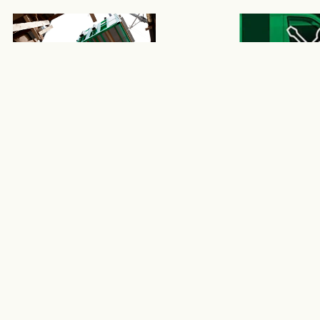
Témoignages de
Service et p
clients
rechange
Découvrez les 
Trouvez les ser
témoignages de nos 
d'entretien et l
clients sur leur expérience 
de rechange ad
de collaboration avec 
votre équipem
Westrup.