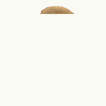
Choisissez le bon
équipement
Nous vous aidons à 
choisir le matériel adapté 
en fonction de votre 
culture principale.