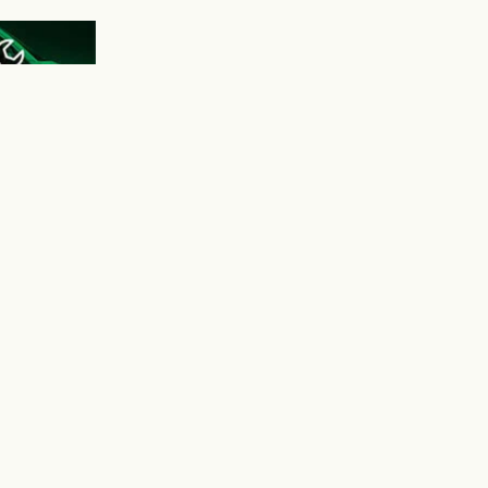
ièces de
vices 
es pièces 
aptés à 
ent.